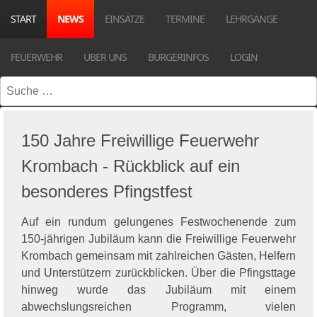
START
NEWS
EINSÄTZE
TERMINE
LEHRGÄNGE
FEUERWEHR
ÜBER UNS
BÜRGERINFOS
LOGIN
Suchen
150 Jahre Freiwillige Feuerwehr
Krombach - Rückblick auf ein
besonderes Pfingstfest
Auf ein rundum gelungenes Festwochenende zum
150-jährigen Jubiläum kann die Freiwillige Feuerwehr
Krombach gemeinsam mit zahlreichen Gästen, Helfern
und Unterstützern zurückblicken. Über die Pfingsttage
hinweg wurde das Jubiläum mit einem
abwechslungsreichen Programm, vielen