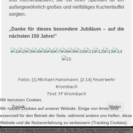
außergewöhnlich großes und vielfältiges Kuchenbuffet
sorgten.
„Danke für dieses besondere Jubiläum – auf die
nächsten 150 Jahre!“
𝘍𝘰𝘵𝘰𝘴: [1] 𝘔𝘪𝘤𝘩𝘢𝘦𝘭 𝘏𝘢𝘯𝘴𝘮𝘢𝘯𝘯, [2-14] 𝘍𝘦𝘶𝘦𝘳𝘸𝘦𝘩𝘳
𝘒𝘳𝘰𝘮𝘣𝘢𝘤𝘩
𝘛𝘦𝘹𝘵: 𝘍𝘍 𝘒𝘳𝘰𝘮𝘣𝘢𝘤𝘩
Wir benutzen Cookies
Vorheriger Beitrag: Aktuelle Hinweise des Deutschen Wetterdi
Nächster Bei
Zurück
Weiter
Wir nutzen Cookies auf unserer Website. Einige von ihnen sind
essenziell für den Betrieb der Seite, während andere uns helfen, diese
Website und die Nutzererfahrung zu verbessern (Tracking Cookies).
Sie können selbst entscheiden, ob Sie die Cookies zulassen möchten.
Copyright © 2026 Kreisfeuerwehrverband Aschaffenburg e.V.. Alle