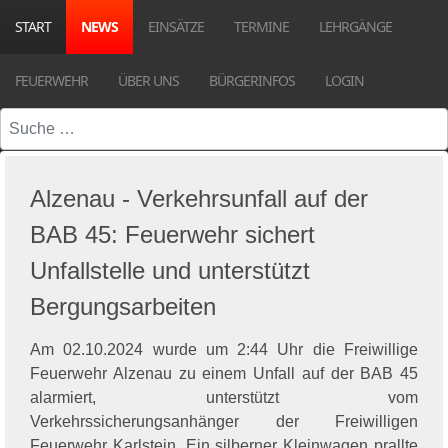
START
NEWS
EINSÄTZE
TERMINE
LEHRGÄNGE
FEUERWEHR
ÜBER UNS
BÜRGERINFOS
LOGIN
Suchen
Alzenau - Verkehrsunfall auf der
BAB 45: Feuerwehr sichert
Unfallstelle und unterstützt
Bergungsarbeiten
Am 02.10.2024 wurde um 2:44 Uhr die Freiwillige
Feuerwehr Alzenau zu einem Unfall auf der BAB 45
alarmiert, unterstützt vom
Verkehrssicherungsanhänger der Freiwilligen
Feuerwehr Karlstein. Ein silberner Kleinwagen prallte