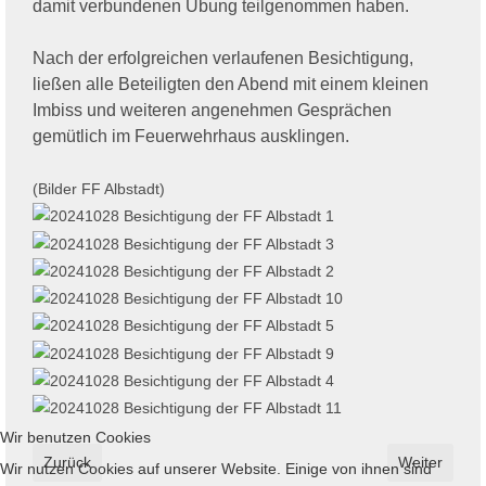
damit verbundenen Übung teilgenommen haben.
Nach der erfolgreichen verlaufenen Besichtigung,
ließen alle Beteiligten den Abend mit einem kleinen
Imbiss und weiteren angenehmen Gesprächen
gemütlich im Feuerwehrhaus ausklingen.
(Bilder FF Albstadt)
Wir benutzen Cookies
Vorheriger Beitrag: Brand von Unrat in Mainaschaff
Nächster Bei
Zurück
Weiter
Wir nutzen Cookies auf unserer Website. Einige von ihnen sind