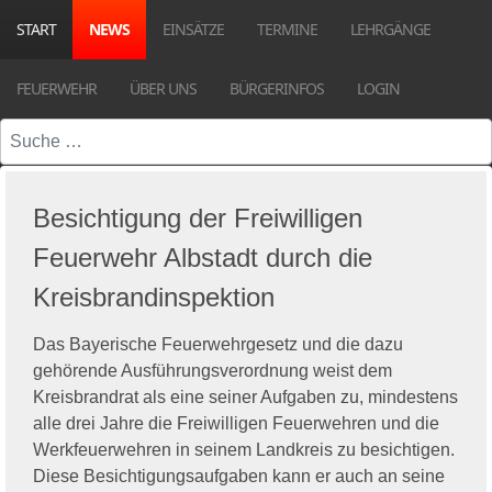
START
NEWS
EINSÄTZE
TERMINE
LEHRGÄNGE
FEUERWEHR
ÜBER UNS
BÜRGERINFOS
LOGIN
Suchen
Besichtigung der Freiwilligen
Feuerwehr Albstadt durch die
Kreisbrandinspektion
Das Bayerische Feuerwehrgesetz und die dazu
gehörende Ausführungsverordnung weist dem
Kreisbrandrat als eine seiner Aufgaben zu, mindestens
alle drei Jahre die Freiwilligen Feuerwehren und die
Werkfeuerwehren in seinem Landkreis zu besichtigen.
Diese Besichtigungsaufgaben kann er auch an seine