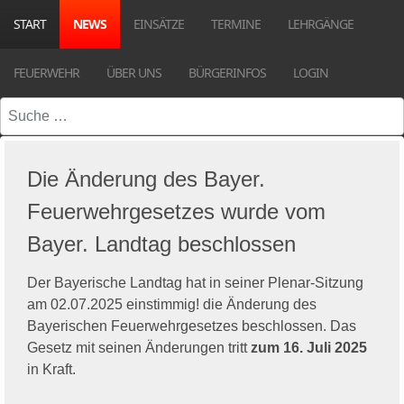
START
NEWS
EINSÄTZE
TERMINE
LEHRGÄNGE
FEUERWEHR
ÜBER UNS
BÜRGERINFOS
LOGIN
Suchen
Die Änderung des Bayer.
Feuerwehrgesetzes wurde vom
Bayer. Landtag beschlossen
Der Bayerische Landtag hat in seiner Plenar-Sitzung
am 02.07.2025 einstimmig! die Änderung des
Bayerischen Feuerwehrgesetzes beschlossen. Das
Gesetz mit seinen Änderungen tritt
zum 16. Juli 2025
in Kraft.