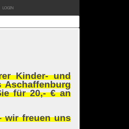
LOGIN
rer Kinder- und
s Aschaffenburg
Sie für
20,- € an
– wir freuen uns