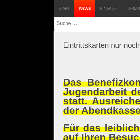
START
NEWS
EINSÄTZE
TERMI
Suchen
Eintrittskarten nur no
Das Benefizkon
Jugendarbeit d
statt. Ausreich
der Abendkasse 
Für das leiblic
auf Ihren Besuc