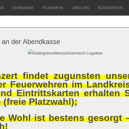
NE
LEHRGÄNGE
FEUERWEHR
ÜBER UNS
BÜRGERINFOS
ch an der Abendkasse
zert findet zugunsten unse
er Feuerwehren im Landkrei
end Eintrittskarten erhalten 
(freie Platzwahl);
he Wohl ist bestens gesorgt 
h!