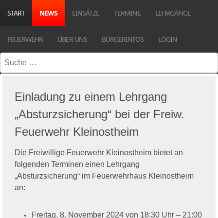
START
NEWS
EINSÄTZE
TERMINE
LEHRGÄNGE
FEUERWEHR
ÜBER UNS
BÜRGERINFOS
LOGIN
Suchen
Einladung zu einem Lehrgang
„Absturzsicherung“ bei der Freiw.
Feuerwehr Kleinostheim
Die Freiwillige Feuerwehr Kleinostheim bietet an
folgenden Terminen einen Lehrgang
„Absturzsicherung“ im Feuerwehrhaus Kleinostheim
an:
Freitag, 8. November 2024 von 18:30 Uhr – 21:00