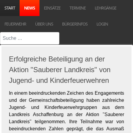
START
NEWS
EINSÄTZE
TERMINE
LEHRGÄNGE
FEUERWEHR
ÜBER UNS
BÜRGERINFOS
LOGIN
Suchen
Erfolgreiche Beteiligung an der
Aktion "Sauberer Landkreis" von
Jugend- und Kinderfeuerwehren
In einem beeindruckenden Zeichen des Engagements
und der Gemeinschaftsbeteiligung haben zahlreiche
Jugend- und Kinderfeuerwehrgruppen aus dem
Landkreis Aschaffenburg an der Aktion "Sauberer
Landkreis" teilgenommen. Ihre Teilnahme war von
beeindruckenden Zahlen geprägt, die das Ausmaß