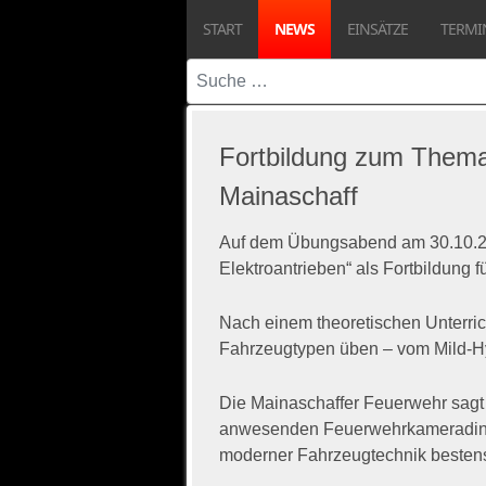
START
NEWS
EINSÄTZE
TERMI
Suchen
Fortbildung zum Thema
Mainaschaff
Auf dem Übungsabend am 30.10.202
Elektroantrieben“ als Fortbildung f
Nach einem theoretischen Unterric
Fahrzeugtypen üben – vom Mild-Hyb
Die Mainaschaffer Feuerwehr sagt 
anwesenden Feuerwehrkameradinnen
moderner Fahrzeugtechnik bestens 