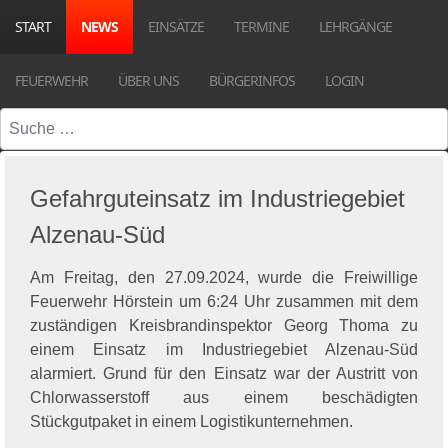
START
NEWS
EINSÄTZE
TERMINE
LEHRGÄNGE
FEUERWEHR
ÜBER UNS
BÜRGERINFOS
LOGIN
Suchen
Gefahrguteinsatz im Industriegebiet
Alzenau-Süd
Am Freitag, den 27.09.2024, wurde die Freiwillige
Feuerwehr Hörstein um 6:24 Uhr zusammen mit dem
zuständigen Kreisbrandinspektor Georg Thoma zu
einem Einsatz im Industriegebiet Alzenau-Süd
alarmiert. Grund für den Einsatz war der Austritt von
Chlorwasserstoff aus einem beschädigten
Stückgutpaket in einem Logistikunternehmen.