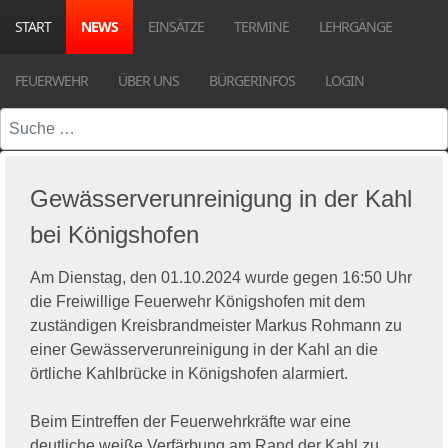
START
NEWS
EINSÄTZE
TERMINE
LEHRGÄNGE
FEUERWEHR
ÜBER UNS
BÜRGERINFOS
LOGIN
Suchen
Gewässerverunreinigung in der Kahl
bei Königshofen
Am Dienstag, den 01.10.2024 wurde gegen 16:50 Uhr
die Freiwillige Feuerwehr Königshofen mit dem
zuständigen Kreisbrandmeister Markus Rohmann zu
einer Gewässerverunreinigung in der Kahl an die
örtliche Kahlbrücke in Königshofen alarmiert.
Beim Eintreffen der Feuerwehrkräfte war eine
deutliche weiße Verfärbung am Rand der Kahl zu