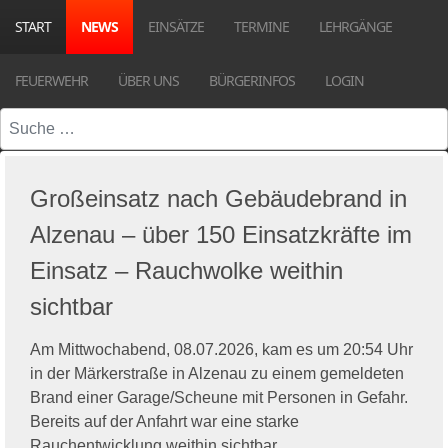
START
NEWS
EINSÄTZE
TERMINE
LEHRGÄNGE
FEUERWEHR
ÜBER UNS
BÜRGERINFOS
LOGIN
Suchen
Großeinsatz nach Gebäudebrand in
Alzenau – über 150 Einsatzkräfte im
Einsatz – Rauchwolke weithin
sichtbar
Am Mittwochabend, 08.07.2026, kam es um 20:54 Uhr
in der Märkerstraße in Alzenau zu einem gemeldeten
Brand einer Garage/Scheune mit Personen in Gefahr.
Bereits auf der Anfahrt war eine starke
Rauchentwicklung weithin sichtbar.