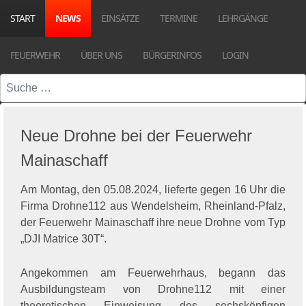
START
NEWS
EINSÄTZE
TERMINE
LEHRGÄNGE
FEUERWEHR
ÜBER UNS
BÜRGERINFOS
LOGIN
Suchen
Neue Drohne bei der Feuerwehr
Mainaschaff
Am Montag, den 05.08.2024, lieferte gegen 16 Uhr die
Firma Drohne112 aus Wendelsheim, Rheinland-Pfalz,
der Feuerwehr Mainaschaff ihre neue Drohne vom Typ
„DJI Matrice 30T“.
Angekommen am Feuerwehrhaus, begann das
Ausbildungsteam von Drohne112 mit einer
theoretischen Einweisung des sechsköpfigen