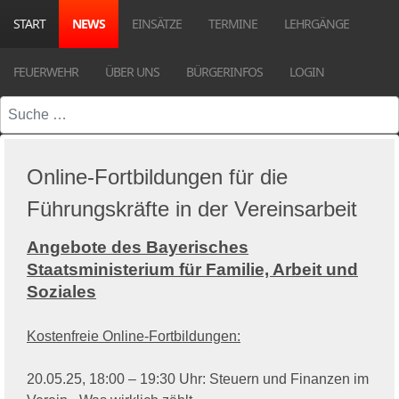
START
NEWS
EINSÄTZE
TERMINE
LEHRGÄNGE
FEUERWEHR
ÜBER UNS
BÜRGERINFOS
LOGIN
Suchen
Online-Fortbildungen für die
Führungskräfte in der Vereinsarbeit
Angebote des Bayerisches
Staatsministerium für Familie, Arbeit und
Soziales
Kostenfreie Online-Fortbildungen:
20.05.25, 18:00 – 19:30 Uhr: Steuern und Finanzen im