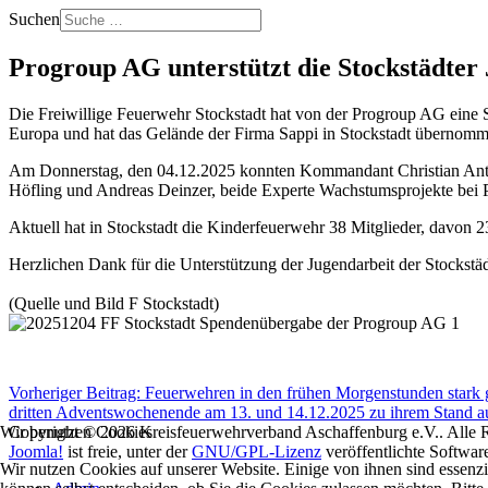
Suchen
Progroup AG unterstützt die Stockstädter
Die Freiwillige Feuerwehr Stockstadt hat von der Progroup AG eine S
Europa und hat das Gelände der Firma Sappi in Stockstadt übernom
Am Donnerstag, den 04.12.2025 konnten Kommandant Christian Antoni
Höfling und Andreas Deinzer, beide Experte Wachstumsprojekte bei
Aktuell hat in Stockstadt die Kinderfeuerwehr 38 Mitglieder, davon 
Herzlichen Dank für die Unterstützung der Jugendarbeit der Stockstä
(Quelle und Bild F Stockstadt)
Vorheriger Beitrag: Feuerwehren in den frühen Morgenstunden stark
dritten Adventswochenende am 13. und 14.12.2025 zu ihrem Stand au
Copyright © 2026 Kreisfeuerwehrverband Aschaffenburg e.V.. Alle R
Wir benutzen Cookies
Joomla!
ist freie, unter der
GNU/GPL-Lizenz
veröffentlichte Softwar
Wir nutzen Cookies auf unserer Website. Einige von ihnen sind essenzi