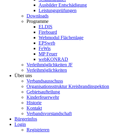
Ausbilder Entschädigung
Leistungsprüfungen
Downloads
Programme
ELDIS
Fireboard
Webmodul Flächenlage
EPSweb
FeWis
MP Feuer
webKONRAD
Verleihmöglichkeiten JF
Verleihmöglichkeiten
Über uns
Verbandsausschuss
Organisationsstruktur Kreisbrandinspektion
Gebietsaufteilung
Kinderfeuerwehr
Historie
Kontakt
Verbandsvorstandschaft
Bürgerinfos
Login
Registrieren