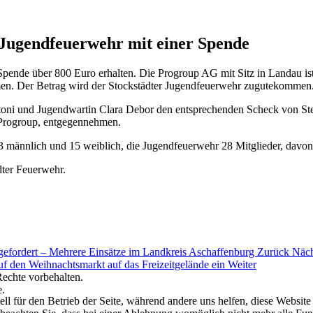
 Jugendfeuerwehr mit einer Spende
pende über 800 Euro erhalten. Die Progroup AG mit Sitz in Landau ist
men. Der Betrag wird der Stockstädter Jugendfeuerwehr zugutekommen
 und Jugendwartin Clara Debor den entsprechenden Scheck von Steffe
 Progroup, entgegennehmen.
23 männlich und 15 weiblich, die Jugendfeuerwehr 28 Mitglieder, davon
dter Feuerwehr.
 gefordert – Mehrere Einsätze im Landkreis Aschaffenburg
Zurück
Näch
f den Weihnachtsmarkt auf das Freizeitgelände ein
Weiter
echte vorbehalten.
e.
ell für den Betrieb der Seite, während andere uns helfen, diese Websit