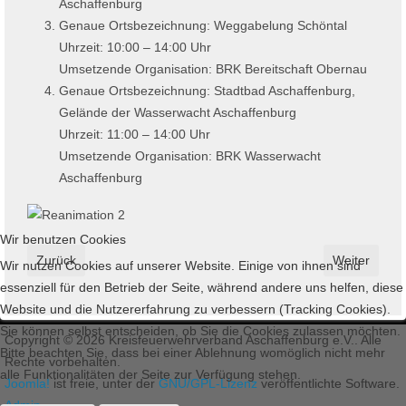
Aschaffenburg
Genaue Ortsbezeichnung: Weggabelung Schöntal
Uhrzeit: 10:00 – 14:00 Uhr
Umsetzende Organisation: BRK Bereitschaft Obernau
Genaue Ortsbezeichnung: Stadtbad Aschaffenburg,
Gelände der Wasserwacht Aschaffenburg
Uhrzeit: 11:00 – 14:00 Uhr
Umsetzende Organisation: BRK Wasserwacht
Aschaffenburg
Wir benutzen Cookies
Vorheriger Beitrag: LFV Bayern informiert - Neues Förderprogram
Nächster Bei
Zurück
Weiter
Wir nutzen Cookies auf unserer Website. Einige von ihnen sind
essenziell für den Betrieb der Seite, während andere uns helfen, diese
Website und die Nutzererfahrung zu verbessern (Tracking Cookies).
Sie können selbst entscheiden, ob Sie die Cookies zulassen möchten.
Copyright © 2026 Kreisfeuerwehrverband Aschaffenburg e.V.. Alle
Bitte beachten Sie, dass bei einer Ablehnung womöglich nicht mehr
Rechte vorbehalten.
alle Funktionalitäten der Seite zur Verfügung stehen.
Joomla!
ist freie, unter der
GNU/GPL-Lizenz
veröffentlichte Software.
Admin