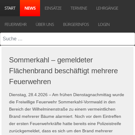
START
NEWS
EINSÄTZE
TERMINE
LEHRGÄNGE
FEUERWEHR
ÜBER UNS
BÜRGERINFOS
LOGIN
Suchen
Sommerkahl – gemeldeter
Flächenbrand beschäftigt mehrere
Feuerwehren
Dienstag, 28.4.2026 – Am frühen Dienstagnachmittag wurde
die Freiwillige Feuerwehr Sommerkahl-Vormwald in den
Bereich der Wilhelminenstraße zu einem vermeintlichen
Brand mehrerer Bäume alarmiert. Noch vor dem Eintreffen
der ersten Feuerwehrkräfte hatte bereits eine Polizeistreife
zurückgemeldet, dass es sich um den Brand mehrerer