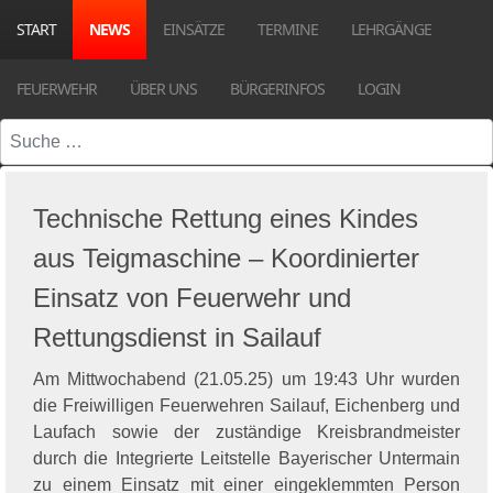
START
NEWS
EINSÄTZE
TERMINE
LEHRGÄNGE
FEUERWEHR
ÜBER UNS
BÜRGERINFOS
LOGIN
Suchen
Technische Rettung eines Kindes
aus Teigmaschine – Koordinierter
Einsatz von Feuerwehr und
Rettungsdienst in Sailauf
Am Mittwochabend (21.05.25) um 19:43 Uhr wurden
die Freiwilligen Feuerwehren Sailauf, Eichenberg und
Laufach sowie der zuständige Kreisbrandmeister
durch die Integrierte Leitstelle Bayerischer Untermain
zu einem Einsatz mit einer eingeklemmten Person