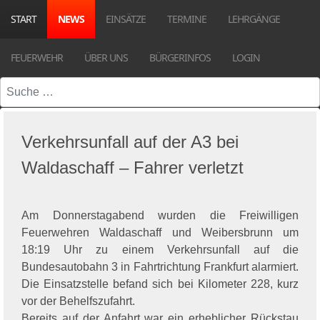
START
NEWS
EINSÄTZE
TERMINE
LEHRGÄNGE
FEUERWEHR
ÜBER UNS
BÜRGERINFOS
LOGIN
Suchen
Verkehrsunfall auf der A3 bei
Waldaschaff – Fahrer verletzt
Am Donnerstagabend wurden die Freiwilligen
Feuerwehren Waldaschaff und Weibersbrunn um
18:19 Uhr zu einem Verkehrsunfall auf die
Bundesautobahn 3 in Fahrtrichtung Frankfurt alarmiert.
Die Einsatzstelle befand sich bei Kilometer 228, kurz
vor der Behelfszufahrt.
Bereits auf der Anfahrt war ein erheblicher Rückstau