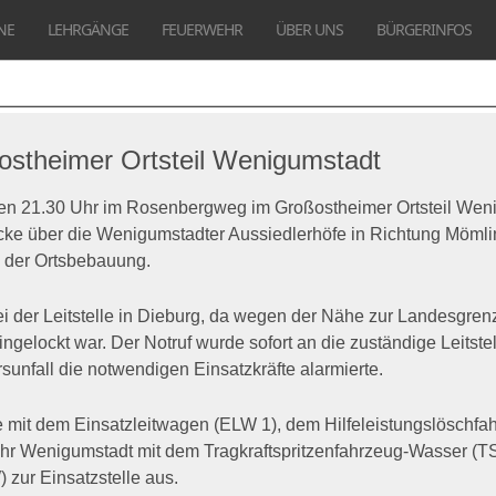
NE
LEHRGÄNGE
FEUERWEHR
ÜBER UNS
BÜRGERINFOS
ostheimer Ortsteil Wenigumstadt
en 21.30 Uhr im Rosenbergweg im Großostheimer Ortsteil Wenig
ke über die Wenigumstadter Aussiedlerhöfe in Richtung Mömli
b der Ortsbebauung.
bei der Leitstelle in Dieburg, da wegen der Nähe zur Landesgre
ingelockt war. Der Notruf wurde sofort an die zuständige Leitste
sunfall die notwendigen Einsatzkräfte alarmierte.
 mit dem Einsatzleitwagen (ELW 1), dem Hilfeleistungslöschf
r Wenigumstadt mit dem Tragkraftspritzenfahrzeug-Wasser (
zur Einsatzstelle aus.