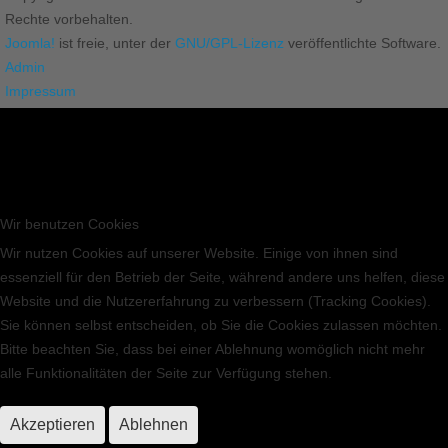
Rechte vorbehalten.
Joomla!
ist freie, unter der
GNU/GPL-Lizenz
veröffentlichte Software.
Admin
Impressum
Wir benutzen Cookies
Wir nutzen Cookies auf unserer Website. Einige von ihnen sind
essenziell für den Betrieb der Seite, während andere uns helfen, diese
Website und die Nutzererfahrung zu verbessern (Tracking Cookies).
Sie können selbst entscheiden, ob Sie die Cookies zulassen möchten.
Bitte beachten Sie, dass bei einer Ablehnung womöglich nicht mehr
alle Funktionalitäten der Seite zur Verfügung stehen.
Akzeptieren
Ablehnen