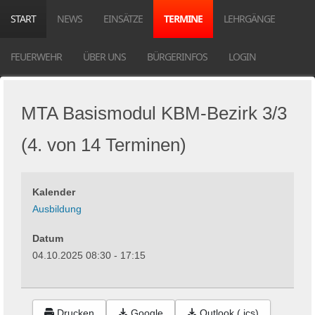
START
NEWS
EINSÄTZE
TERMINE
LEHRGÄNGE
FEUERWEHR
ÜBER UNS
BÜRGERINFOS
LOGIN
MTA Basismodul KBM-Bezirk 3/3
(4. von 14 Terminen)
Kalender
Ausbildung
Datum
04.10.2025
08:30
-
17:15
Drucken
Google
Outlook (.ics)