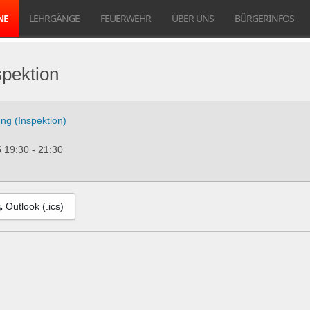
NE
LEHRGÄNGE
FEUERWEHR
ÜBER UNS
BÜRGERINFOS
spektion
ung (Inspektion)
5
19:30
-
21:30
Outlook (.ics)