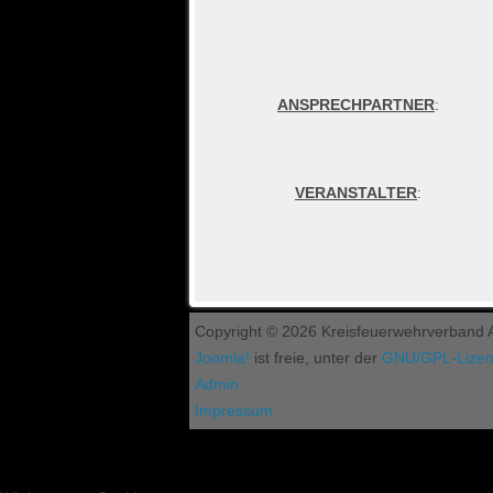
ANSPRECHPARTNER
:
VERANSTALTER
:
Copyright © 2026 Kreisfeuerwehrverband As
Joomla!
ist freie, unter der
GNU/GPL-Lize
Admin
Impressum