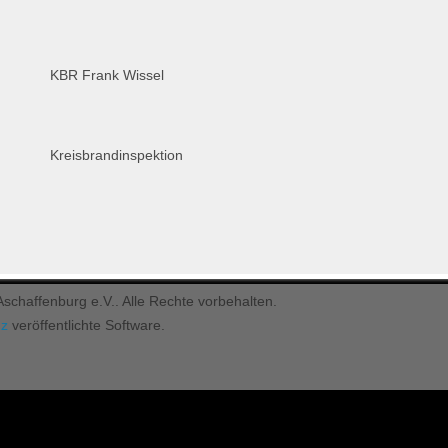
KBR Frank Wissel
Kreisbrandinspektion
chaffenburg e.V.. Alle Rechte vorbehalten.
nz
veröffentlichte Software.