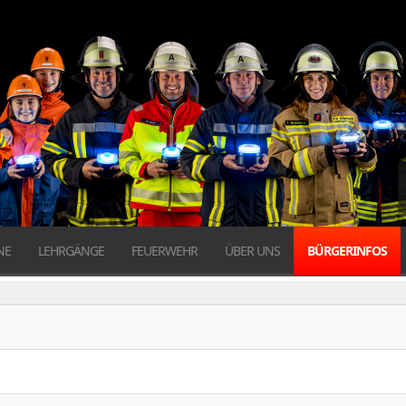
NE
LEHRGÄNGE
FEUERWEHR
ÜBER UNS
BÜRGERINFOS