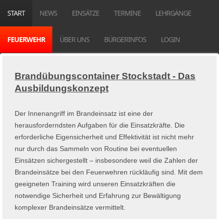
START
NEWS
EINSÄTZE
TERMINE
LEHRGÄNGE
FEUERWEHR
ÜBER UNS
BÜRGERINFOS
LOGIN
Brandübungscontainer Stockstadt - Das
Ausbildungskonzept
Der Innenangriff im Brandeinsatz ist eine der
herausforderndsten Aufgaben für die Einsatzkräfte. Die
erforderliche Eigensicherheit und Effektivität ist nicht mehr
nur durch das Sammeln von Routine bei eventuellen
Einsätzen sichergestellt – insbesondere weil die Zahlen der
Brandeinsätze bei den Feuerwehren rückläufig sind. Mit dem
geeigneten Training wird unseren Einsatzkräften die
notwendige Sicherheit und Erfahrung zur Bewältigung
komplexer Brandeinsätze vermittelt.