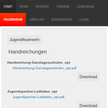
START
NEWS
EINSÄTZE
TERMINE
LEHRGÄNGE
FEUERWEHR
ÜBER UNS
BÜRGERINFOS
LOGIN
Jugendfeuerwehr
Handreichungen
Handreichung-Ganztagesschulen_opt
Handreichung-Ganztagesschulen_opt.pdf
Download
Jugendspecher-Leitfaden_opt
Jugendspecher-Leitfaden_opt.pdf
Download