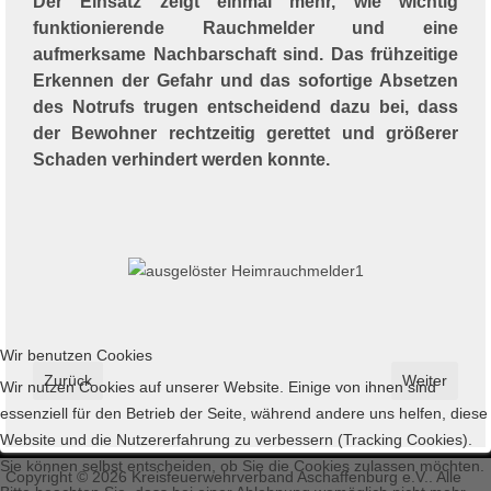
Der Einsatz zeigt einmal mehr, wie wichtig
funktionierende Rauchmelder und eine
aufmerksame Nachbarschaft sind. Das frühzeitige
Erkennen der Gefahr und das sofortige Absetzen
des Notrufs trugen entscheidend dazu bei, dass
der Bewohner rechtzeitig gerettet und größerer
Schaden verhindert werden konnte.
Wir benutzen Cookies
Vorheriger Beitrag: Blaulichtgottesdienst im Kiliansdom Würzbur
Nächster Bei
Zurück
Weiter
Wir nutzen Cookies auf unserer Website. Einige von ihnen sind
essenziell für den Betrieb der Seite, während andere uns helfen, diese
Website und die Nutzererfahrung zu verbessern (Tracking Cookies).
Sie können selbst entscheiden, ob Sie die Cookies zulassen möchten.
Copyright © 2026 Kreisfeuerwehrverband Aschaffenburg e.V.. Alle