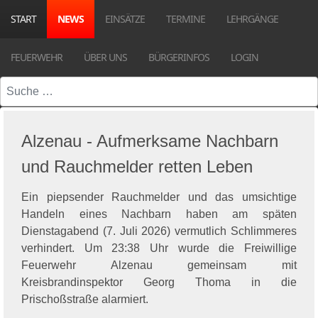
START
NEWS
EINSÄTZE
TERMINE
LEHRGÄNGE
FEUERWEHR
ÜBER UNS
BÜRGERINFOS
LOGIN
Suchen
Alzenau - Aufmerksame Nachbarn
und Rauchmelder retten Leben
Ein piepsender Rauchmelder und das umsichtige
Handeln eines Nachbarn haben am späten
Dienstagabend (7. Juli 2026) vermutlich Schlimmeres
verhindert. Um 23:38 Uhr wurde die Freiwillige
Feuerwehr Alzenau gemeinsam mit
Kreisbrandinspektor Georg Thoma in die
Prischoßstraße alarmiert.