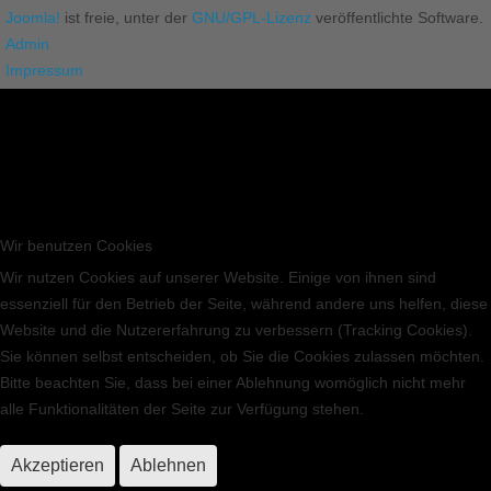
Joomla!
ist freie, unter der
GNU/GPL-Lizenz
veröffentlichte Software.
Admin
Impressum
Wir benutzen Cookies
Wir nutzen Cookies auf unserer Website. Einige von ihnen sind
essenziell für den Betrieb der Seite, während andere uns helfen, diese
Website und die Nutzererfahrung zu verbessern (Tracking Cookies).
Sie können selbst entscheiden, ob Sie die Cookies zulassen möchten.
Bitte beachten Sie, dass bei einer Ablehnung womöglich nicht mehr
alle Funktionalitäten der Seite zur Verfügung stehen.
Akzeptieren
Ablehnen