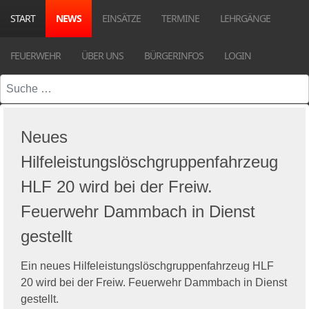
START
NEWS
EINSÄTZE
TERMINE
LEHRGÄNGE
FEUERWEHR
ÜBER UNS
BÜRGERINFOS
LOGIN
Suchen
Neues
Hilfeleistungslöschgruppenfahrzeug
HLF 20 wird bei der Freiw.
Feuerwehr Dammbach in Dienst
gestellt
Ein neues Hilfeleistungslöschgruppenfahrzeug HLF
20 wird bei der Freiw. Feuerwehr Dammbach in Dienst
gestellt.