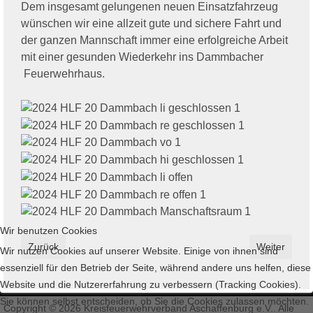
Dem insgesamt gelungenen neuen Einsatzfahrzeug
wünschen wir eine allzeit gute und sichere Fahrt und
der ganzen Mannschaft immer eine erfolgreiche Arbeit
mit einer gesunden Wiederkehr ins Dammbacher
Feuerwehrhaus.
Wir benutzen Cookies
Vorheriger Beitrag: Ladekranausbildung bei der Freiwilligen Fe
Nächster Bei
Zurück
Weiter
Wir nutzen Cookies auf unserer Website. Einige von ihnen sind
essenziell für den Betrieb der Seite, während andere uns helfen, diese
Website und die Nutzererfahrung zu verbessern (Tracking Cookies).
Sie können selbst entscheiden, ob Sie die Cookies zulassen möchten.
Copyright © 2026 Kreisfeuerwehrverband Aschaffenburg e.V.. Alle