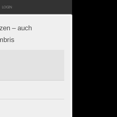
LOGIN
zen – auch
mbris