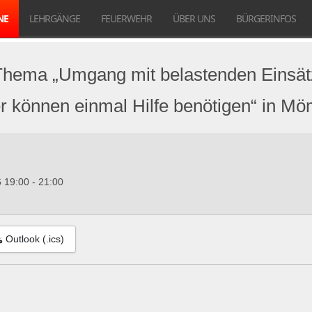
NE
LEHRGÄNGE
FEUERWEHR
ÜBER UNS
BÜRGERINFOS
 Thema „Umgang mit belastenden Einsät
r können einmal Hilfe benötigen“ in Mö
6
19:00
-
21:00
Outlook (.ics)