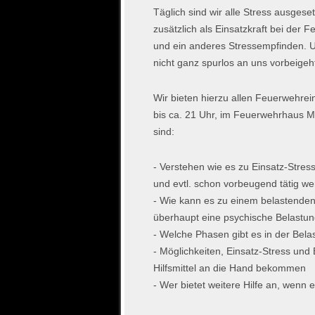
Täglich sind wir alle Stress ausgese
zusätzlich als Einsatzkraft bei der
und ein anderes Stressempfinden. Und
nicht ganz spurlos an uns vorbeigeh
Wir bieten hierzu allen Feuerwehre
bis ca. 21 Uhr, im Feuerwehrhaus M
sind:
- Verstehen wie es zu Einsatz-Stres
und evtl. schon vorbeugend tätig w
- Wie kann es zu einem belastende
überhaupt eine psychische Belastu
- Welche Phasen gibt es in der Bela
- Möglichkeiten, Einsatz-Stress un
Hilfsmittel an die Hand bekommen
- Wer bietet weitere Hilfe an, wenn e