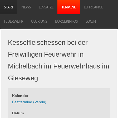
START
NEWS
EINSÄTZE
TERMINE
LEHRGÄNGE
FEUERWEHR
ÜBER UNS
BÜRGERINFOS
LOGIN
Kesselfleischessen bei der
Freiwilligen Feuerwehr in
Michelbach im Feuerwehrhaus im
Gieseweg
Kalender
Festtermine (Verein)
Datum