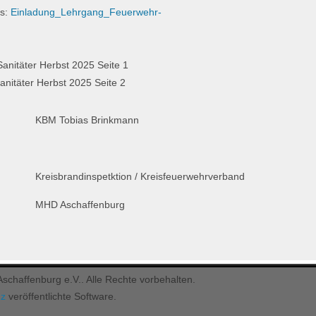
ns:
Einladung_Lehrgang_Feuerwehr-
KBM Tobias Brinkmann
Kreisbrandinspetktion / Kreisfeuerwehrverband
MHD Aschaffenburg
chaffenburg e.V.. Alle Rechte vorbehalten.
nz
veröffentlichte Software.