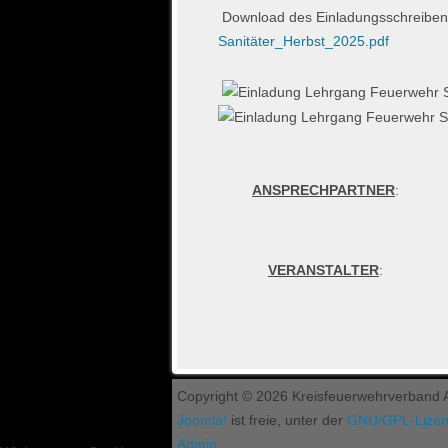
Download des Einladungsschreibe
Sanitäter_Herbst_2025.pdf
ANSPRECHPARTNER
:
VERANSTALTER
:
Copyright © 2026 Kreisfeuerwehrverband As
Joomla!
ist freie, unter der
GNU/GPL-Lize
Admin