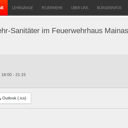
NE
LEHRGÄNGE
FEUERWEHR
ÜBER UNS
BÜRGERINFOS
hr-Sanitäter im Feuerwehrhaus Mainasc
5
18:00
-
21:15
Outlook (.ics)