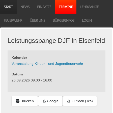
START
NEWS
EINSÄTZE
TERMINE
LEHRGÄNGE
FEUERWEHR
ÜBER UNS
BÜRGERINFOS
LOGIN
Leistungsspange DJF in Elsenfeld
Kalender
Veranstaltung Kinder - und Jugendfeuerwehr
Datum
26.09.2026
09:00
-
16:00
Drucken
Google
Outlook (.ics)