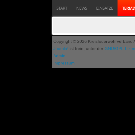
START
NEWS
EINSÄTZE
TERMI
Copyright © 2026 Kreisfeuerwehrverband As
Joomla!
ist freie, unter der
GNU/GPL-Lize
Admin
Impressum