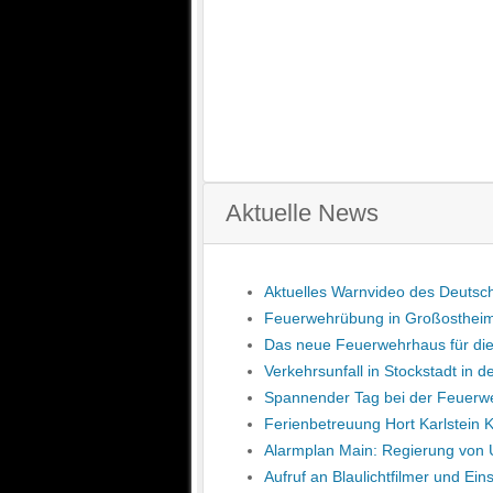
Aktuelle News
Aktuelles Warnvideo des Deutsc
Feuerwehrübung in Großostheim
Das neue Feu­er­wehr­haus für die
Verkehrsunfall in Stockstadt in 
Spannender Tag bei der Feuerw
Ferienbetreuung Hort Karlstein
Alarmplan Main: Regierung von 
Aufruf an Blaulichtfilmer und Ei