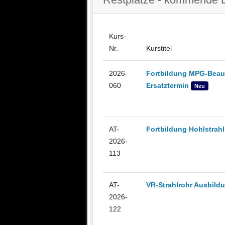
Kurs-
Nr.
Kurstitel
2026-
Fortbildung MPG-Beauf
060
Ersatztermin
Neu
AT-
Fortbildung Hohlstrahl
2026-
113
AT-
VR-Strahlrohr Ausbild
2026-
122