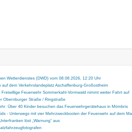
hen Wetterdienstes (DWD) vom 08.08.2026, 12:20 Uhr
 auf dem Verkehrslandeplatz Aschaffenburg-Großostheim
 Freiwillige Feu­er­wehr Som­mer­kahl-Vorm­wald nimmt weiter Fahrt auf
der Obernburger Straße / Ringstraße
ehr: Über 40 Kinder besuchen das Feuerwehrgerätehaus in Mömbris
 Kids - Unterwegs mit vier Mehrzweckbooten der Feuerwehr auf dem Ma
Unterfranken löst „Warnung“ aus
nsatzfahrzeugfotografen