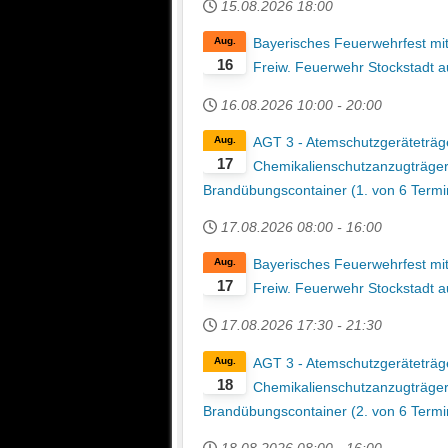
15.08.2026
18:00
Aug.
Bayerisches Feuerwehrfest mit
16
Freiw. Feuerwehr Stockstadt a
16.08.2026
10:00
-
20:00
Aug.
AGT 3 - Atemschutzgeräteträge
17
Chemikalienschutzanzugträge
Brandübungscontainer (1. von 6 Termi
17.08.2026
08:00
-
16:00
Aug.
Bayerisches Feuerwehrfest mit
17
Freiw. Feuerwehr Stockstadt a
17.08.2026
17:30
-
21:30
Aug.
AGT 3 - Atemschutzgeräteträge
18
Chemikalienschutzanzugträge
Brandübungscontainer (2. von 6 Termi
18.08.2026
08:00
-
16:00