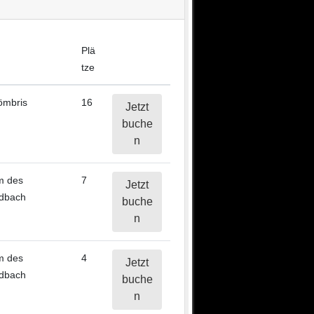
Plä
tze
ömbris
16
Jetzt
buche
n
m des
7
Jetzt
ldbach
buche
n
m des
4
Jetzt
ldbach
buche
n