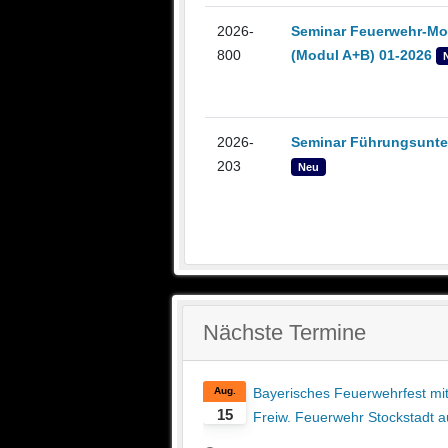
2026-
Seminar Feuerwehr-Mo
800
(Modul A+B) 01-2026
2026-
Seminar Führungsunte
203
Neu
Nächste Termine
Aug.
Bayerisches Feuerwehrfest mit
15
Freiw. Feuerwehr Stockstadt a