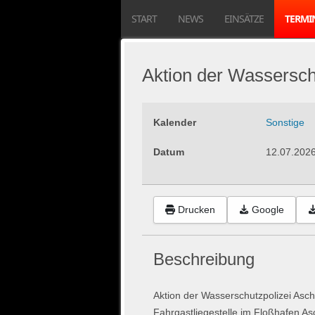
START
NEWS
EINSÄTZE
TERMI
Aktion der Wassersch
Kalender
Sonstige
Datum
12.07.202
Drucken
Google
Beschreibung
Aktion der Wasserschutzpolizei Asc
Fahrgastliegestelle im Floßhafen A