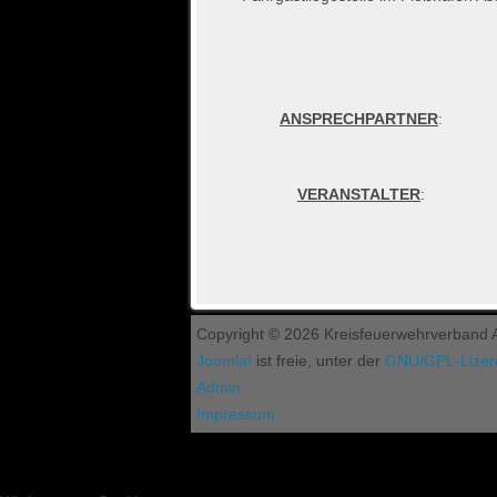
ANSPRECHPARTNER
:
VERANSTALTER
:
Copyright © 2026 Kreisfeuerwehrverband As
Joomla!
ist freie, unter der
GNU/GPL-Lize
Admin
Impressum