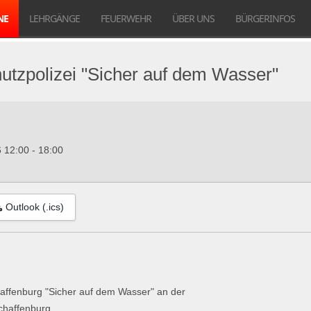
NE
LEHRGÄNGE
FEUERWEHR
ÜBER UNS
BÜRGERINFOS
utzpolizei "Sicher auf dem Wasser"
6
12:00
-
18:00
Outlook (.ics)
haffenburg "Sicher auf dem Wasser" an der
schaffenburg