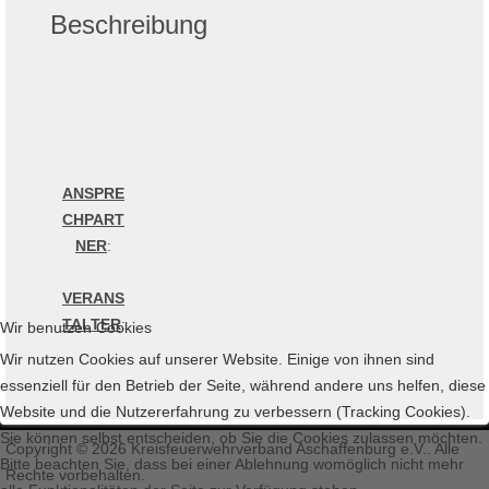
Beschreibung
ANSPRE
CHPART
NER
:
VERANS
TALTER
:
Wir benutzen Cookies
Wir nutzen Cookies auf unserer Website. Einige von ihnen sind
essenziell für den Betrieb der Seite, während andere uns helfen, diese
Website und die Nutzererfahrung zu verbessern (Tracking Cookies).
Sie können selbst entscheiden, ob Sie die Cookies zulassen möchten.
Copyright © 2026 Kreisfeuerwehrverband Aschaffenburg e.V.. Alle
Bitte beachten Sie, dass bei einer Ablehnung womöglich nicht mehr
Rechte vorbehalten.