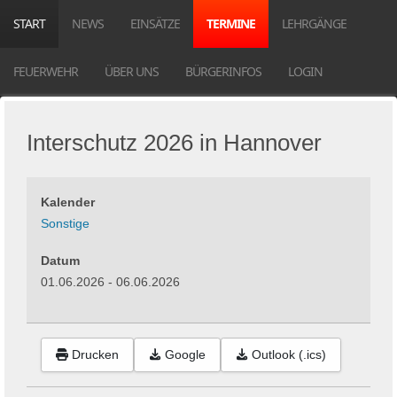
START
NEWS
EINSÄTZE
TERMINE
LEHRGÄNGE
FEUERWEHR
ÜBER UNS
BÜRGERINFOS
LOGIN
Interschutz 2026 in Hannover
Kalender
Sonstige
Datum
01.06.2026
-
06.06.2026
Drucken
Google
Outlook (.ics)