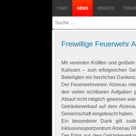
START
NEWS
EINSÄTZE
TERMI
Suchen
Freiwillige Feuerwehr 
Mit vereinten Kräften und große
Kulissen – zum erfolgreichen Ge
Beteiligten ein herzliches Dankes
Der Feuerwehrverein Alzenau möch
den vielen sichtbaren Aufgaben g
Ablauf nicht möglich gewesen wär
Getränkeverkauf auf dem Alzenaue
Gemeinschaft eingebracht haben.
Ein besonderer Dank gilt zude
Inklusionssportzentrum Alzenau R
Der Erlös aus dem Getränkeverka