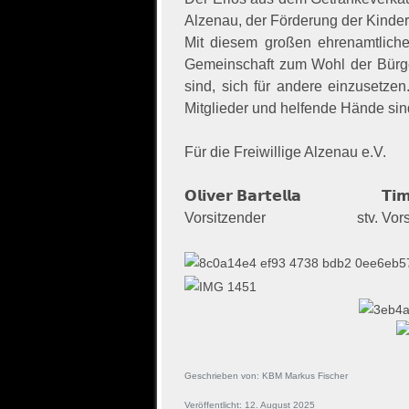
Alzenau, der Förderung der Kinder
Mit diesem großen ehrenamtlich
Gemeinschaft zum Wohl der Bürge
sind, sich für andere einzusetze
Mitglieder und helfende Hände sin
Für die Freiwillige Alzenau e.V.
𝗢𝗹𝗶𝘃𝗲𝗿 𝗕𝗮𝗿𝘁𝗲𝗹𝗹𝗮 𝗧𝗶𝗺
Vorsitzender stv. Vorsit
Geschrieben von:
KBM Markus Fischer
Veröffentlicht: 12. August 2025