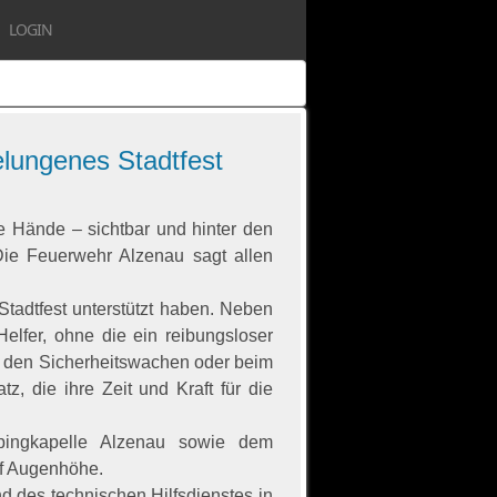
LOGIN
elungenes Stadtfest
de Hände – sichtbar und hinter den
Die Feuerwehr Alzenau sagt allen
tadtfest unterstützt haben. Neben
elfer, ohne die ein reibungsloser
i den Sicherheitswachen oder beim
, die ihre Zeit und Kraft für die
lpingkapelle Alzenau sowie dem
uf Augenhöhe.
des technischen Hilfsdienstes in