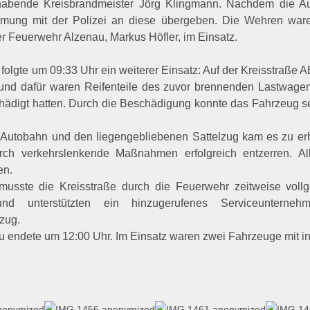
thabende Kreisbrandmeister Jörg Klingmann. Nachdem die Aut
immung mit der Polizei an diese übergeben. Die Wehren waren
r Feuerwehr Alzenau, Markus Höfler, im Einsatz.
folgte um 09:33 Uhr ein weiterer Einsatz: Auf der Kreisstraße
rund dafür waren Reifenteile des zuvor brennenden Lastwage
chädigt hatten. Durch die Beschädigung konnte das Fahrzeug se
r Autobahn und den liegengebliebenen Sattelzug kam es zu er
rch verkehrslenkende Maßnahmen erfolgreich entzerren. 
en.
musste die Kreisstraße durch die Feuerwehr zeitweise vollg
nd unterstützten ein hinzugerufenes Serviceunterne
zug.
u endete um 12:00 Uhr. Im Einsatz waren zwei Fahrzeuge mit i