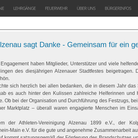
NE
LEHRGÄNGE
FEUERWEHR
ÜBER UNS
BÜRGERINFOS
Alzenau sagt Danke - Gemeinsam für ein g
m Engagement haben Mitglieder,
Unterstützer und viele helfen
lingen des diesjährigen Alzenauer Stadtfestes beigetragen. 
chön.
te sich herzlich bei allen bedanken, die in diesem Jahr das S
ab es auch hinter den Kulissen zahlreiche Helferinnen und H
e. Ob bei der Organisation und Durchführung des Festzugs, be
r Marktplatz – überall waren engagierte Menschen im Einsatz
m der Athleten-Vereinigung Alzenau 1899 e.V., der Ko
hein-Main e.V. für die gute und angenehme Zusammenarbeit a
uf kommt satzungsgemäß der Förderung des Brandschutzes und 