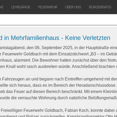
NE
LEHRGÄNGE
FEUERWEHR
ÜBER UNS
BÜRGERINFOS
in Mehrfamilienhaus - Keine Verletzten
Samstagabend, den 06.
September 2025, in der Hauptstraße ein
ge Feuerwehr Goldbach mit dem Einsatzstichwort „B3 – im Gebä
nhaus, alarmiert. Die Bewohner hatten zunächst über den Notr
en Knall wohl rasch ausbreiten würde. Anschließend brachten si
en Fahrzeugen an und begann nach Eintreffen umgehend mit de
tellte sich heraus, dass es im Bereich der Heradanschlussdos
ieb das Feuer auf diesen Bereich beschränkt. Mit einem Kleinl
urde die verrauchte Wohnung durch natürliche Belüftungsmaß
 Freiwilligen Feuerwehr Goldbach, Fabian Koch, konnte dabei au
sdienst und Polizei zurückgreifen. Kreisbrandinspektor Otto Ho