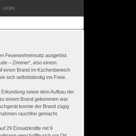
LOGIN
en Feuerwehreinsatz ausgelöst.
ude – Zimmer“, also einem
uf einen Brand im Küchenbereich
e sich selbstständig ins Freie.
r Erkundung sowie dem Aufbau der
e zu einem Brand gekommen war.
öschgerät konnte der Brand zügig
nahmen rauchfrei gemacht.
f 29 Einsatzkräfte mit 9
fmann verschaffte sich vor Ort