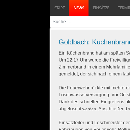
START
NEWS
EINSÄTZE
TERMI
Suchen
Goldbach: Küchenbrand 
Ein Küchenbrand hat am späten 
Um 22:17 Uhr wurde die Freiwilli
Zimmerbrand in einem Mehrfamilie
gemeldet, der sich nach einem laut
Die Feuerwehr rückte mit mehrer
Löschwasserversorgung. Vor Ort s
Dank des schnellen Eingreifens bl
abgelöscht
Anschließend w
werden.
Einsatzleiter und Löschmeister der
Fahrzeugen von Feuerwehr, Rettung