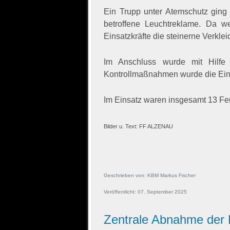
Ein Trupp unter Atemschutz ging
betroffene Leuchtreklame. Da we
Einsatzkräfte die steinerne Verkle
Im Anschluss wurde mit Hilfe 
Kontrollmaßnahmen wurde die Eins
Im Einsatz waren insgesamt 13 Fe
Bilder u. Text: FF ALZENAU
Geschrieben von:
KBM Markus Fischer
Veröffentlicht: 07. September 2025
Zentrale Abnahme der 