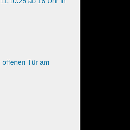
1.10.25 ab 18 Uhr in
r offenen Tür am