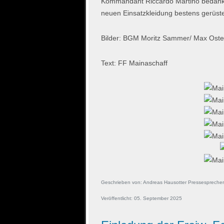
Kommandant Riccardo Martino bedankt si
neuen Einsatzkleidung bestens gerüste
Bilder: BGM Moritz Sammer/ Max Ost
Text: FF Mainaschaff
Geschrieben von:
Andreas Hausotter Pressesprecher
Veröffentlicht: 05. September 2025