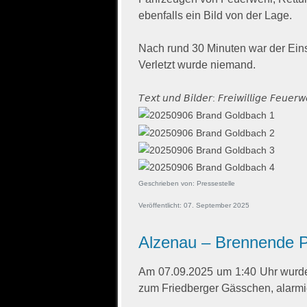
ebenfalls ein Bild von der Lage.
Nach rund 30 Minuten war der Ein
Verletzt wurde niemand.
𝘛𝘦𝘹𝘵 𝘶𝘯𝘥 𝘉𝘪𝘭𝘥𝘦𝘳: 𝘍𝘳𝘦𝘪𝘸𝘪𝘭𝘭𝘪𝘨𝘦 𝘍𝘦𝘶𝘦𝘳
Geschrieben von:
Pressestelle
Veröffentlicht: 07. September 2025
Alzenau – Brennende P
Am 07.09.2025 um 1:40 Uhr wurde
zum Friedberger Gässchen, alarmie