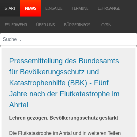
START
NEWS
EINSÄTZE
TERMINE
LEHRGÄNGE
FEUERWEHR
ÜBER UNS
BÜRGERINFOS
LOGIN
Suchen
Pressemitteilung des Bundesamts
für Bevölkerungsschutz und
Katastrophenhilfe (BBK) - Fünf
Jahre nach der Flutkatastrophe im
Ahrtal
Lehren gezogen, Bevölkerungsschutz gestärkt
Die Flutkatastrophe im Ahrtal und in weiteren Teilen